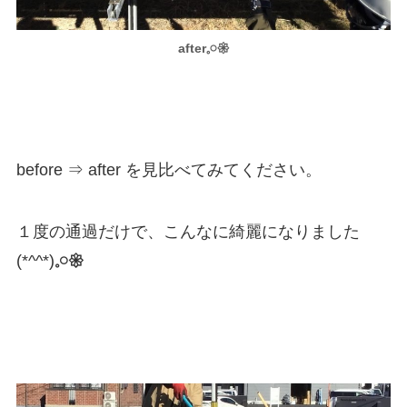
after𓈒𓏸𑁍
before ⇒ after を見比べてみてください。
１度の通過だけで、こんなに綺麗になりました
(*^^*)
𓈒𓏸𑁍