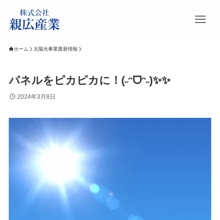
ホーム
太陽光事業最新情報
パネルをピカピカに！(˶ᵔᗜᵔ˶)✨✨
2024年3月8日