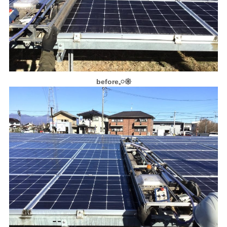
before𓈒𓏸𑁍