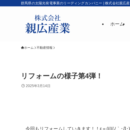
群馬県の太陽光発電事業のリーディングカンパニー | 株式会社親広
ホーム
ホーム
不動産情報
リフォームの様子第4弾！
2025年3月14日
今回もリフォームしていきます！！ε＝(((((ﾉ｀･Д･)