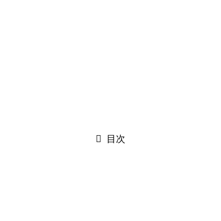
after
背の高い草がきれいに刈られスッキリしました！！(＾◇＾)
タスク満載な建築部ですがとても丁寧な仕事ぶり！
これからも頼りにしています！( ｀ー´)ノ
不動産情報
閉じる
目次
閉じる