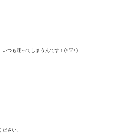
いつも迷ってしまうんです！(≧▽≦)
、
。
覧ください。